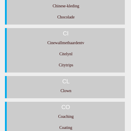
Chinese-kleding
Chocolade
CI
Cinewallmethaardentv
Citelynl
Citytrips
CL
Clown
CO
Coaching
Coating